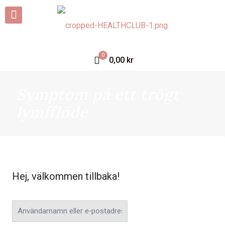
0
0,00 kr
Symptom på ett trögt
lymfflöde
Hej, välkommen tillbaka!