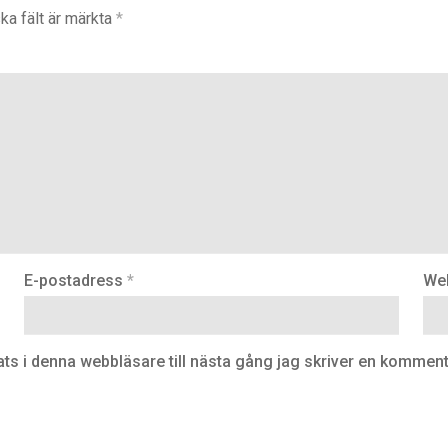
ka fält är märkta
*
E-postadress
*
We
s i denna webbläsare till nästa gång jag skriver en komment