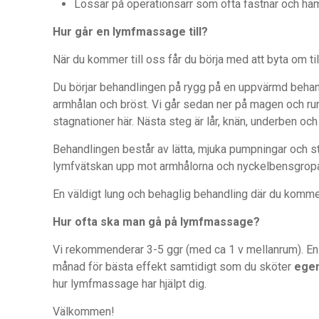
Lossar på operationsärr som ofta fastnar och hä
Hur går en lymfmassage till?
När du kommer till oss får du börja med att byta om til
Du börjar behandlingen på rygg på en uppvärmd behand
armhålan och bröst. Vi går sedan ner på magen och ru
stagnationer här. Nästa steg är lår, knän, underben oc
Behandlingen består av lätta, mjuka pumpningar och st
lymfvätskan upp mot armhålorna och nyckelbensgroparn
En väldigt lung och behaglig behandling där du komme
Hur ofta ska man gå på lymfmassage?
Vi rekommenderar 3-5 ggr (med ca 1 v mellanrum). En g
månad för bästa effekt samtidigt som du sköter
ege
hur lymfmassage har hjälpt dig.
Välkommen!