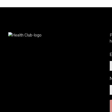
P
h
E