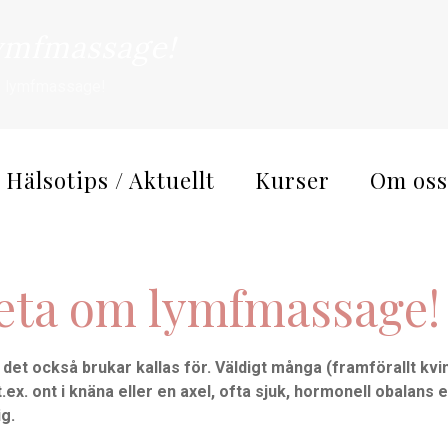
lymfmassage!
om lymfmassage!
Hälsotips / Aktuellt
Kurser
Om oss
veta om lymfmassage!
t också brukar kallas för. Väldigt många (framförallt kvi
ex. ont i knäna eller en axel, ofta sjuk, hormonell obalans 
ig.