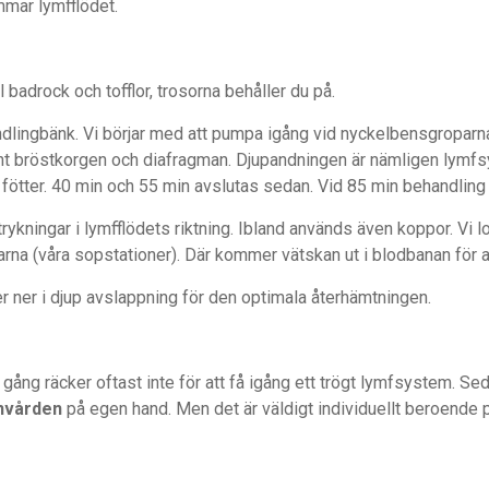
mmar lymfflödet.
l badrock och tofflor, trosorna behåller du på.
lingbänk. Vi börjar med att pumpa igång vid nyckelbensgroparna,
nt bröstkorgen och diafragman. Djupandningen är nämligen lymfsy
h fötter. 40 min och 55 min avslutas sedan. Vid 85 min behandlin
rykningar i lymfflödets riktning. Ibland används även koppor. Vi 
a (våra sopstationer). Där kommer vätskan ut i blodbanan för a
r ner i djup avslappning för den optimala återhämtningen.
ång räcker oftast inte för att få igång ett trögt lymfsystem. Sed
nvården
på egen hand. Men det är väldigt individuellt beroende