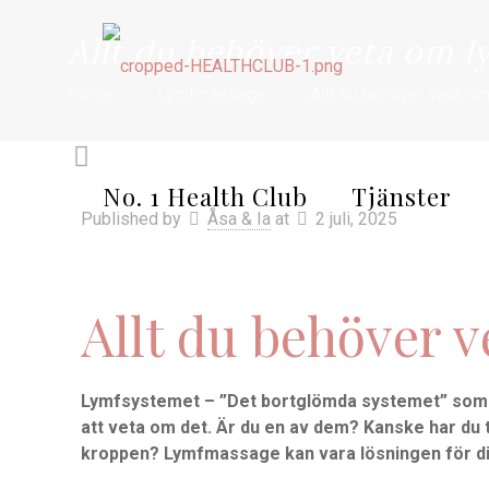
Allt du behöver veta om 
Home
Lymfmassage
Allt du behöver veta 
No. 1 Health Club
Tjänster
Published by
Åsa & Ia
at
2 juli, 2025
Allt du behöver 
Lymfsystemet – ”Det bortglömda systemet” som de
att veta om det. Är du en av dem? Kanske har du t.
kroppen? Lymfmassage kan vara lösningen för d