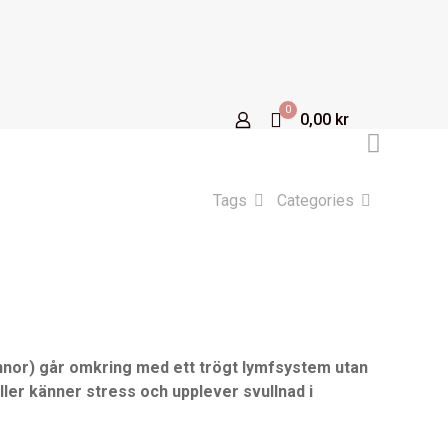
0
0,00 kr
Tags
Categories
nnor) går omkring med ett trögt lymfsystem utan
eller känner stress och upplever svullnad i