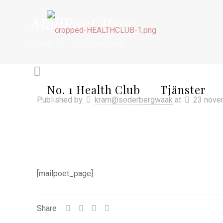
MailPoet Page
Home
MailPoet Page
No. 1 Health Club
Tjänster
Published by
kram@soderbergwaak
at
23 nove
[mailpoet_page]
Share